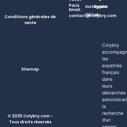
Paris
Instagram
Emploi
Email:
TikTok
contact@colybry.com
Conditions générales de
vente
Colybry
accompagn
les
expatriés
Sitemap
français
dans
leurs
démarches
administrat
la
recherche
© 2025 Colybry.com -
d’un
Tous droits réservés
emploi