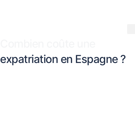
Aller
au
contenu
Combien coûte une
expatriation en Espagne ?