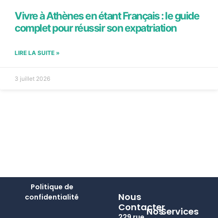
Vivre à Athènes en étant Français : le guide
complet pour réussir son expatriation
LIRE LA SUITE »
3 juillet 2026
Politique de
Nous
confidentialité
Contacter
Nos
Services
229 rue