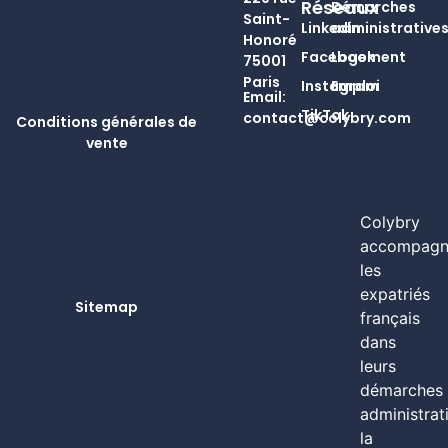
Réseaux
Démarches
Saint-
Linkedin
administrative
Honoré
Facebook
Logement
75001
Paris
Instagram
Emploi
Email:
TikTok
contact@colybry.com
Conditions générales de
vente
Colybry
accompagn
les
expatriés
Sitemap
français
dans
leurs
démarches
administrat
la