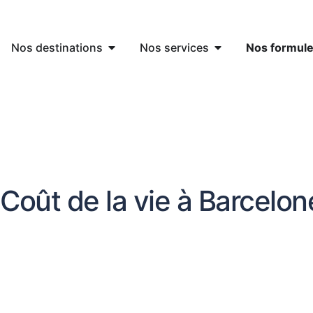
Aller
au
contenu
Ouvrir Nos destinations
Ouvrir Nos servi
Nos destinations
Nos services
Nos formul
Coût de la vie à Barcelon