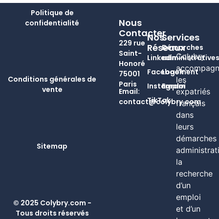
Politique de
Nous
confidentialité
Contacter
Nos
Services
229 rue
Réseaux
Démarches
Saint-
Colybry
Linkedin
administrative
Honoré
accompagn
Facebook
Logement
75001
Conditions générales de
les
Paris
Instagram
Emploi
vente
Email:
expatriés
TikTok
contact@colybry.com
français
dans
leurs
démarches
Sitemap
administrat
la
recherche
d’un
emploi
© 2025 Colybry.com -
et d’un
Tous droits réservés