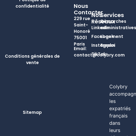
Nous
confidentialité
Contacter
Nos
Services
229 rue
Réseaux
Démarches
Saint-
Linkedin
administrative
Honoré
Facebook
Logement
75001
Paris
Instagram
Emploi
Email:
TikTok
contact@colybry.com
Conditions générales de
vente
Colybry
accompagn
les
expatriés
Sitemap
français
dans
leurs