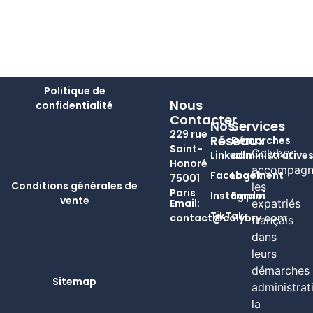
Politique de
Nous
confidentialité
Contacter
Nos
Services
229 rue
Réseaux
Démarches
Saint-
Colybry
Linkedin
administrative
Honoré
accompagn
Facebook
Logement
75001
Conditions générales de
les
Paris
Instagram
Emploi
vente
Email:
expatriés
TikTok
contact@colybry.com
français
dans
leurs
démarches
Sitemap
administrat
la