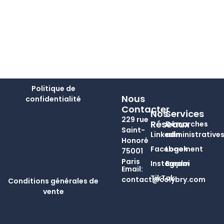
Politique de
Nous
confidentialité
Contacter
Nos
Services
229 rue
Réseaux
Démarches
Saint-
Linkedin
administrative
Honoré
Facebook
Logement
75001
Paris
Instagram
Emploi
Email:
TikTok
contact@colybry.com
Conditions générales de
vente