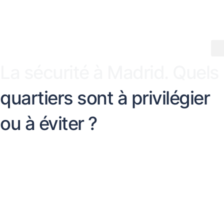
Aller
au
contenu
La sécurité à Madrid. Quels
quartiers sont à privilégier
ou à éviter ?